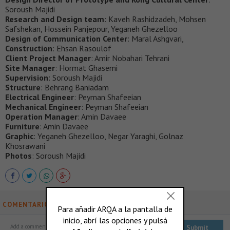
Soroush Majidi
Research and Design team
: Kaveh Rashidzadeh, Mohsen
Safshekan, Hossein Panjepour, Yeganeh Ghezelloo
Design of Communication Center
: Maral Ashgvari,
Construction
: Ehsan Rasoulof
Client Project Manager
: Amir Nobahari Tehrani
Site Manager
: Hormat Ghasemi
Supervision
: Soroush Majidi
Structure
: Behrang Baniadam
Electrical Engineer
: Peyman Shafeeian
Mechanical Engineer
: Peyman Shafeeian
Operation Manager
: Amin Davaee
Furniture
: Amin Davaee
Graphic
: Yeganeh Ghezelloo, Negar Yaraghi, Golnaz
Khosrawani
Photos
: Soroush Majidi
COMENTARIOS