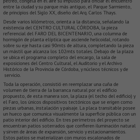
pétreo, congela en el aire su impulso para oficiar el encuentro
entre la ciudad y su parque más antiguo, el Parque Sarmiento,
de principios del Siglo XX, diseño del Arq. Carlos Thays.
Desde varios kilómetros, orienta a la distancia, señalando la
existencia del CENTRO CULTURAL CÓRDOBA, la pieza
referencial del FARO DEL BICENTENARIO, una columna de
hormigón de planta elíptica que asciende helicoidal, rotando
sobre su eje hasta casi 90mts de altura, completando la pieza
un mástil que alcanza los 102mts totales. Debajo de la plaza
se ubica el programa completo del encargo, la sala de
exposiciones del Centro Cultural, el Auditorio y el Archivo
Histórico de la Provincia de Córdoba, y núcleos técnicos y de
servicio.
Toda la operación, consistió en reemplazar una cuña de
volumen de tierra de la barranca natural por el edificio
propuesto, de esta manera son, la plaza (el techo del edificio) y
el Faro, los únicos dispositivos tectónicos que se erigen como
piezas urbanas, instalación y paisaje. La placa transitable posee
un hueco que comunica visualmente la superficie pública con un
patio interior del edificio. En tres perímetros del proyecto se
encuentran patios soterrados que confieren iluminación natural
y sirven de áreas de expansión, servicio y estacionamientos.
Estos patios se materializan con muros escalonados de