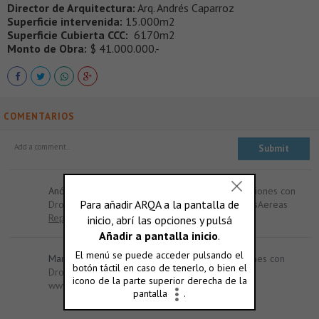
Director de Arquitectura:
Arq. Andrés Caparroz
Superficie intervenida:
15.000m2
Superficie Cubierta CCC:
6170m2
Monto de Obra:
$ 41.000.000.-
COMENTARIOS
Anónimo:
Somos una empresa pionera en filmaciones con
Drones en Full HD www.facebook.com/VantVistasAereas
Reply
Marko:
Somos una empresa pionera en filmaciones con
Drones en Full HD nuestra pagina es:
www.facebook.com/VantVistasAereas
Reply