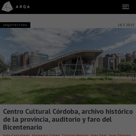
18.3.2015
ARQUITECTURA
Centro Cultural Córdoba, archivo histórico
de la provincia, auditorio y faro del
Bicentenario
,
,
,
,
,
Iván Castañeda
Alejandro Cohen
Cristian Nanzer
Inés Saal
Juan Salassa