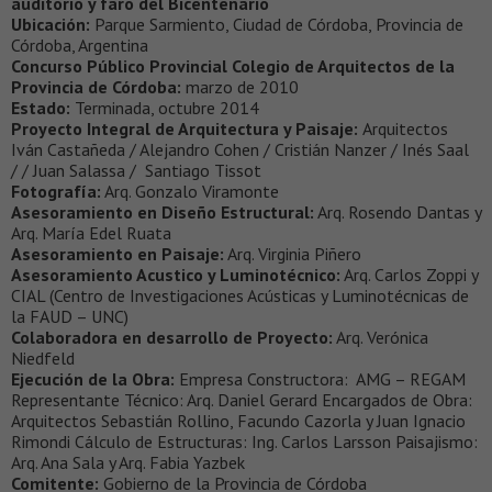
auditorio y faro del Bicentenario
Ubicación:
Parque Sarmiento, Ciudad de Córdoba, Provincia de
Córdoba, Argentina
Concurso Público Provincial Colegio de Arquitectos de la
Provincia de Córdoba:
marzo de 2010
Estado:
Terminada, octubre 2014
Proyecto Integral de Arquitectura y Paisaje:
Arquitectos
Iván Castañeda / Alejandro Cohen / Cristián Nanzer / Inés Saal
/ / Juan Salassa / Santiago Tissot
Fotografía:
Arq. Gonzalo Viramonte
Asesoramiento en Diseño Estructural:
Arq. Rosendo Dantas y
Arq. María Edel Ruata
Asesoramiento en Paisaje:
Arq. Virginia Piñero
Asesoramiento Acustico y Luminotécnico:
Arq. Carlos Zoppi y
CIAL (Centro de Investigaciones Acústicas y Luminotécnicas de
la FAUD – UNC)
Colaboradora en desarrollo de Proyecto:
Arq. Verónica
Niedfeld
Ejecución de la Obra:
Empresa Constructora: AMG – REGAM
Representante Técnico: Arq. Daniel Gerard Encargados de Obra:
Arquitectos Sebastián Rollino, Facundo Cazorla y Juan Ignacio
Rimondi Cálculo de Estructuras: Ing. Carlos Larsson Paisajismo:
Arq. Ana Sala y Arq. Fabia Yazbek
Comitente:
Gobierno de la Provincia de Córdoba