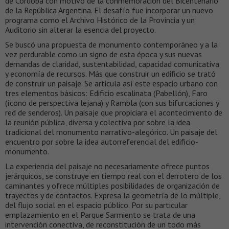
de Córdoba con motivo de la conmemoración del Bicentenario
de la República Argentina. El desafío fue incorporar un nuevo
programa como el Archivo Histórico de la Provincia y un
Auditorio sin alterar la esencia del proyecto.
Se buscó una propuesta de monumento contemporáneo y a la
vez perdurable como un signo de esta época y sus nuevas
demandas de claridad, sustentabilidad, capacidad comunicativa
y economía de recursos. Más que construir un edificio se trató
de construir un paisaje. Se articula así este espacio urbano con
tres elementos básicos: Edificio escalinata (Pabellón), Faro
(ícono de perspectiva lejana) y Rambla (con sus bifurcaciones y
red de senderos). Un paisaje que propiciara el acontecimiento de
la reunión pública, diversa y colectiva por sobre la idea
tradicional del monumento narrativo-alegórico. Un paisaje del
encuentro por sobre la idea autorreferencial del edificio-
monumento.
La experiencia del paisaje no necesariamente ofrece puntos
jerárquicos, se construye en tiempo real con el derrotero de los
caminantes y ofrece múltiples posibilidades de organización de
trayectos y de contactos. Expresa la geometría de lo múltiple,
del flujo social en el espacio público. Por su particular
emplazamiento en el Parque Sarmiento se trata de una
intervención conectiva, de reconstitución de un todo más