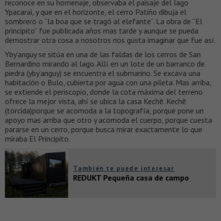
reconoce en su homenaje, observaba el paisaje del lago
Ypacarai, y que en el horizonte, el cerro Patiño dibuja el
sombrero o “la boa que se tragó al elefante”. La obra de “El
principito” fue publicada años mas tarde y aunque se pueda
demostrar otra cosa a nosotros nos gusta imaginar que fue así.
Yby’anguy se sitúa en una de las faldas de los cerros de San
Bernardino mirando al lago. Allí en un lote de un barranco de
piedra (yby’anguy) se encuentra el submarino. Se excava una
habitación o Bulo, cubierta por agua con una pileta. Mas arriba,
se extiende el periscopio, donde la cota máxima del terreno
ofrece la mejor vista, ahí se ubica la casa Kechē. Kechē
(torcida)porque se acomoda a la topografía, porque pone un
apoyo mas arriba que otro y acomoda el cuerpo, porque cuesta
pararse en un cerro, porque busca mirar exactamente lo que
miraba El Principito.
También te puede interesar
REDUKT Pequeña casa de campo