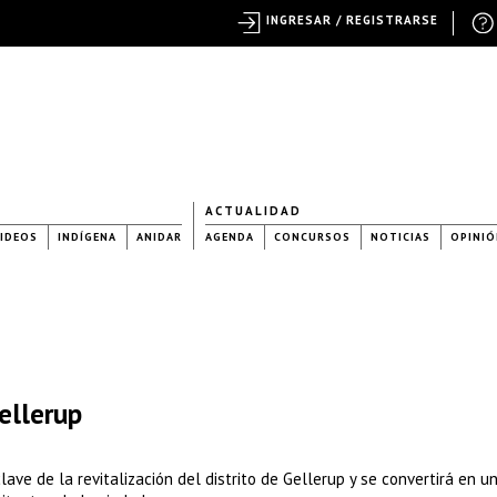
INGRESAR / REGISTRARSE
ACTUALIDAD
IDEOS
INDÍGENA
ANIDAR
AGENDA
CONCURSOS
NOTICIAS
OPINIÓ
ellerup
ve de la revitalización del distrito de Gellerup y se convertirá en u