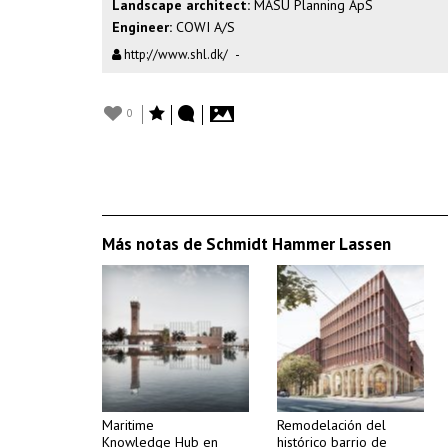
Landscape architect:
MASU Planning ApS
Engineer:
COWI A/S
http://www.shl.dk/
-
0
Más notas de Schmidt Hammer Lassen
Maritime
Remodelación del
Knowledge Hub en
histórico barrio de