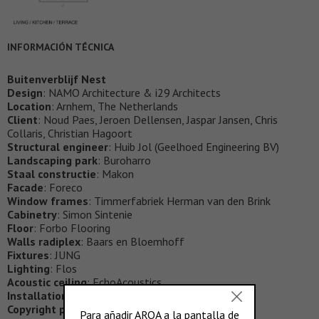
INFORMACIÓN TÉCNICA
Buitenverblijf Nest
Design
: NAMO Architecture & i29 Architects
Location
: Arnhem, The Netherlands
Client
: Noud Paes, Jeroen Dellensen, Jaspar Jansen, Chris
Collaris, Christian Hagoort
Structural engineer
: Huib Jol (Geelhoed Engineering BV)
Landscaping park
: Buroharro
Staal constructie
: Makon
Facade
: Foreco
Window frames
: Timmerfabriek Herman van den Brink
Cabinetry
: Simon Sintenie
Floor
: Forbo Flooring
Walls radiplex
: Baars en Bloemhoff
Fixtures
: JUNG
Lighting
: Flos
Acoustic ceiling
: EchoAcoustics
Installations
: Henry Muijs
Copyright photo’s
: Jeroen Musch