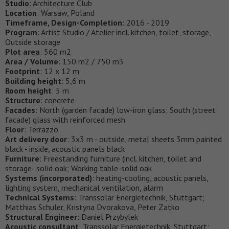
Studio
: Architecture Club
Location
: Warsaw, Poland
Timeframe, Design-Completion
: 2016 - 2019
Program
: Artist Studio / Atelier incl. kitchen, toilet, storage,
Outside storage
Plot area
: 560 m2
Area / Volume
: 150 m2 / 750 m3
Footprint
: 12 x 12 m
Building height
: 5,6 m
Room height
: 5 m
Structure
: concrete
Facades
: North (garden facade) low-iron glass; South (street
facade) glass with reinforced mesh
Floor
: Terrazzo
Art delivery door
: 3x3 m - outside, metal sheets 3mm painted
black - inside, acoustic panels black
Furniture
: Freestanding furniture (incl. kitchen, toilet and
storage- solid oak; Working table-solid oak
Systems (incorporated)
: heating-cooling, acoustic panels,
lighting system, mechanical ventilation, alarm
Technical Systems
: Transsolar Energietechnik, Stuttgart;
Matthias Schuler, Kristyna Dvorakova, Peter Zatko
Structural Engineer
: Daniel Przybylek
Acoustic consultant
: Transsolar Energietechnik, Stuttgart;