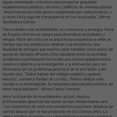
siguen anunciando concursos para proyectar pequeños
equipamientos públicos, servicios y edificios de vivienda pública.
“Ahora hay mucha más gente compitiendo por cada proyecto, y
a veces falta algo de transparencia en los resultados”, afirma
Auxiliadora Gálvez.
Para estudios más establecidos, los concursos y encargos fuera
de España ofrecen un campo para diversificar actividades y
riesgos. Parte del éxito de la arquitectura española se debe al
tiempo que sus arquitectos dedican a la enseñanza, una
dualidad de enfoque que muchos citan también como punto de
apoyo en tiempos difíciles. Este equilibrio entre la actividad
académica y profesional ha nutrido una cultura arquitectónica
creativa y abierta a la investigación y la innovación, pero sin
divorciarse de los problemas prácticos de la profesión y del
mundo real. “Todos hablan del milagro español y quieren
imitarlo”, comenta Rafael de La-Hoz. “Pienso dedicar más
tiempo a la investigación. Es necesaria una reacción positiva, de
mirar hacia adelante”, afirma Carlos Ferrater.
Ante la situación de incertidumbre actual, muchos
profesionales apuestan por poner al mal tiempo buena cara.
“Los momentos de crisis son excelentes para hacer limpieza de
ciertos abusos que se han producido en los últimos años. La
gente agudiza el ingenio y la capacidad para inventar y explorar