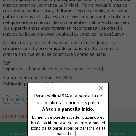
nuevos caminos”, comenta Luís Vidal. “Yo no hablaría más de
crisis en la arquitectura y el diseño, sino de cambio, que es una
palabra menos nefasta. Estamos viviendo un cambio histórico
del que nacerán nuevas ideas y corrientes. Habrá víctimas, pero
los supervivientes encontrarán su recompensa y se crearán
nuevos edificios y nuevos arquitectos”, explica Teresa Sapey.
Arquitectura y sociedad avanzan o retroceden juntas. La
situación social y económica de un país afecta de manera
directa a lo que en él se construye y cómo se hace.
Ref.
Expansión – Fuera de serie [
www.expansion.com
]
Fuente: Centro de Enlace AE, BCN
Publicado por: Eduardo Almalé
COMENTARIOS
Apologies, for this post the comments are closed.