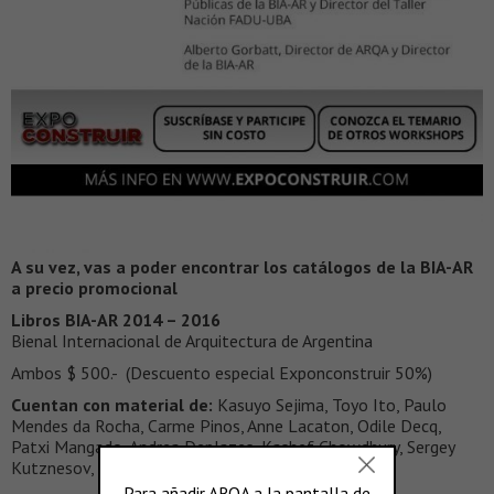
A su vez, vas a poder encontrar los catálogos de la BIA-AR
a precio promocional
Libros BIA-AR 2014 – 2016
Bienal Internacional de Arquitectura de Argentina
Ambos $ 500.- (Descuento especial Exponconstruir 50%)
Cuentan con material de:
Kasuyo Sejima, Toyo Ito, Paulo
Mendes da Rocha, Carme Pinos, Anne Lacaton, Odile Decq,
Patxi Mangado, Andrea Deplazes, Kashef Chowdhury, Sergey
Kutznesov, Deyan Sudjic