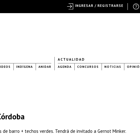
INGRESAR / REGISTRARSE
ACTUALIDAD
IDEOS
INDÍGENA
ANIDAR
AGENDA
CONCURSOS
NOTICIAS
OPINIÓ
 Córdoba
s de barro + techos verdes. Tendrá de invitado a Gernot Minker.