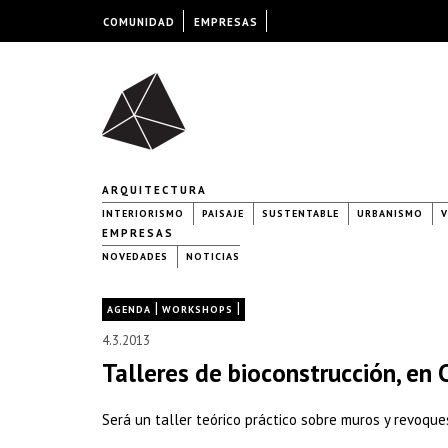
COMUNIDAD
EMPRESAS
ARQUITECTURA
INTERIORISMO
PAISAJE
SUSTENTABLE
URBANISMO
V
EMPRESAS
NOVEDADES
NOTICIAS
|
|
AGENDA
WORKSHOPS
4.3.2013
Talleres de bioconstrucción, en
Será un taller teórico práctico sobre muros y revoque