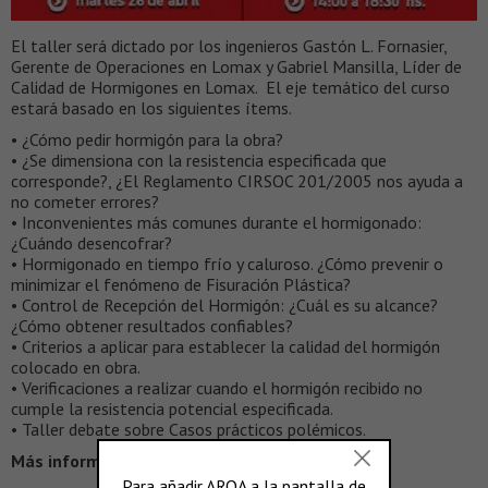
El taller será dictado por los ingenieros Gastón L. Fornasier,
Gerente de Operaciones en Lomax y Gabriel Mansilla, Líder de
Calidad de Hormigones en Lomax. El eje temático del curso
estará basado en los siguientes ítems.
• ¿Cómo pedir hormigón para la obra?
• ¿Se dimensiona con la resistencia especificada que
corresponde?, ¿El Reglamento CIRSOC 201/2005 nos ayuda a
no cometer errores?
• Inconvenientes más comunes durante el hormigonado:
¿Cuándo desencofrar?
• Hormigonado en tiempo frío y caluroso. ¿Cómo prevenir o
minimizar el fenómeno de Fisuración Plástica?
• Control de Recepción del Hormigón: ¿Cuál es su alcance?
¿Cómo obtener resultados confiables?
• Criterios a aplicar para establecer la calidad del hormigón
colocado en obra.
• Verificaciones a realizar cuando el hormigón recibido no
cumple la resistencia potencial especificada.
• Taller debate sobre Casos prácticos polémicos.
Más información >
www.aiearg.org.ar