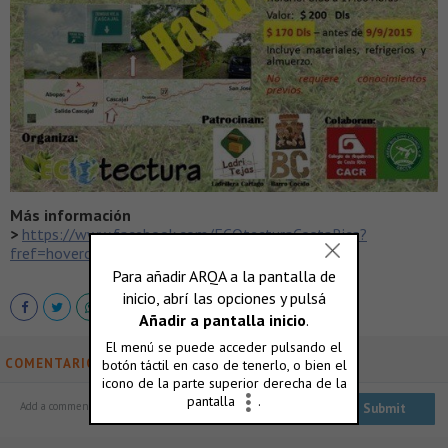
Más información
>
https://www.facebook.com/ECOtecturaCostaRica?
fref=hovercard
COMENTARIOS