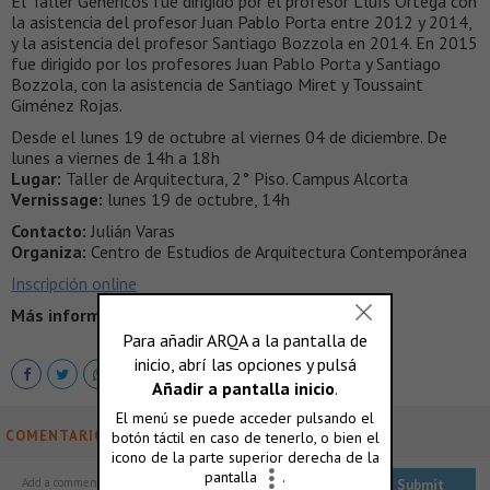
El Taller Genéricos fue dirigido por el profesor Lluís Ortega con
la asistencia del profesor Juan Pablo Porta entre 2012 y 2014,
y la asistencia del profesor Santiago Bozzola en 2014. En 2015
fue dirigido por los profesores Juan Pablo Porta y Santiago
Bozzola, con la asistencia de Santiago Miret y Toussaint
Giménez Rojas.
Desde el lunes 19 de octubre al viernes 04 de diciembre. De
lunes a viernes de 14h a 18h
Lugar:
Taller de Arquitectura, 2° Piso. Campus Alcorta
Vernissage:
lunes 19 de octubre, 14h
Contacto:
Julián Varas
Organiza:
Centro de Estudios de Arquitectura Contemporánea
Inscripción online
Más información >
http://utdt.edu/
COMENTARIOS