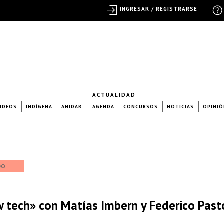
INGRESAR / REGISTRARSE
ACTUALIDAD
IDEOS
INDÍGENA
ANIDAR
AGENDA
CONCURSOS
NOTICIAS
OPINIÓ
DO
tech» con Matías Imbern y Federico Pasto