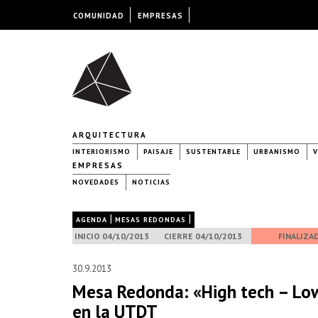
COMUNIDAD
EMPRESAS
ARQUITECTURA
INTERIORISMO
PAISAJE
SUSTENTABLE
URBANISMO
V
EMPRESAS
NOVEDADES
NOTICIAS
|
|
AGENDA
MESAS REDONDAS
INICIO 04/10/2013
CIERRE 04/10/2013
FINALIZA
30.9.2013
Mesa Redonda: «High tech – Low 
en la UTDT