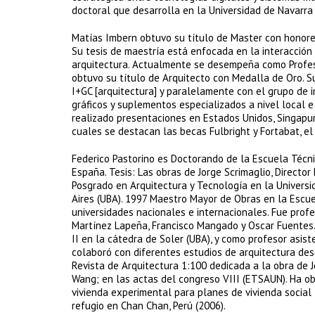
doctoral que desarrolla en la Universidad de Navarra 
Matías Imbern obtuvo su título de Master con honore
Su tesis de maestría está enfocada en la interacción 
arquitectura. Actualmente se desempeña como Profeso
obtuvo su título de Arquitecto con Medalla de Oro. Su
I+GC [arquitectura] y paralelamente con el grupo de 
gráficos y suplementos especializados a nivel local e
realizado presentaciones en Estados Unidos, Singapur
cuales se destacan las becas Fulbright y Fortabat, el 
Federico Pastorino es Doctorando de la Escuela Técni
España. Tesis: Las obras de Jorge Scrimaglio, Directo
Posgrado en Arquitectura y Tecnología en la Universi
Aires (UBA). 1997 Maestro Mayor de Obras en la Escue
universidades nacionales e internacionales. Fue profe
Martínez Lapeña, Francisco Mangado y Oscar Fuentes
II en la cátedra de Soler (UBA), y como profesor asis
colaboró con diferentes estudios de arquitectura des
Revista de Arquitectura 1:100 dedicada a la obra de 
Wang; en las actas del congreso VIII (ETSAUN). Ha o
vivienda experimental para planes de vivienda social 
refugio en Chan Chan, Perú (2006).