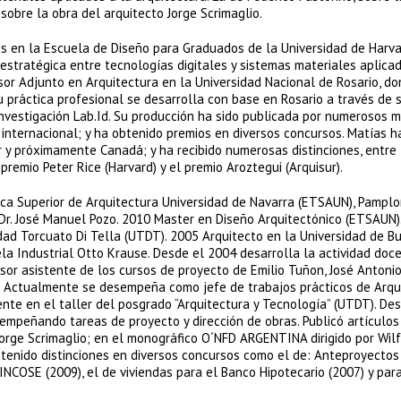
sobre la obra del arquitecto Jorge Scrimaglio.
s en la Escuela de Diseño para Graduados de la Universidad de Harva
estratégica entre tecnologías digitales y sistemas materiales aplicad
r Adjunto en Arquitectura en la Universidad Nacional de Rosario, d
 práctica profesional se desarrolla con base en Rosario a través de 
investigación Lab.Id. Su producción ha sido publicada por numerosos 
 internacional; y ha obtenido premios en diversos concursos. Matías h
 y próximamente Canadá; y ha recibido numerosas distinciones, entre 
premio Peter Rice (Harvard) y el premio Aroztegui (Arquisur).
ca Superior de Arquitectura Universidad de Navarra (ETSAUN), Pamplo
r Dr. José Manuel Pozo. 2010 Master en Diseño Arquitectónico (ETSAUN)
dad Torcuato Di Tella (UTDT). 2005 Arquitecto en la Universidad de B
la Industrial Otto Krause. Desde el 2004 desarrolla la actividad doc
sor asistente de los cursos de proyecto de Emilio Tuñon, José Antoni
. Actualmente se desempeña como jefe de trabajos prácticos de Arqu
tente en el taller del posgrado “Arquitectura y Tecnología” (UTDT). D
empeñando tareas de proyecto y dirección de obras. Publicó artículos
Jorge Scrimaglio; en el monográfico O´NFD ARGENTINA dirigido por Wilf
btenido distinciones en diversos concursos como el de: Anteproyectos
INCOSE (2009), el de viviendas para el Banco Hipotecario (2007) y par