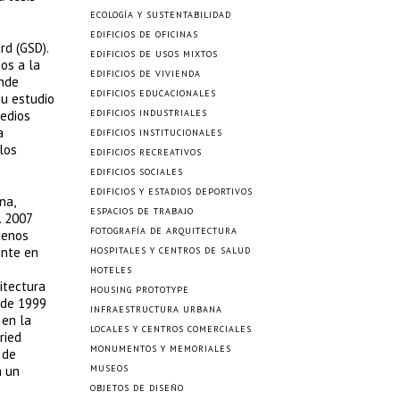
ECOLOGÍA Y SUSTENTABILIDAD
EDIFICIOS DE OFICINAS
rd (GSD).
EDIFICIOS DE USOS MIXTOS
os a la
EDIFICIOS DE VIVIENDA
onde
EDIFICIOS EDUCACIONALES
su estudio
medios
EDIFICIOS INDUSTRIALES
a
EDIFICIOS INSTITUCIONALES
los
EDIFICIOS RECREATIVOS
EDIFICIOS SOCIALES
EDIFICIOS Y ESTADIOS DEPORTIVOS
na,
ESPACIOS DE TRABAJO
. 2007
FOTOGRAFÍA DE ARQUITECTURA
uenos
ente en
HOSPITALES Y CENTROS DE SALUD
o
HOTELES
itectura
HOUSING PROTOTYPE
esde 1999
INFRAESTRUCTURA URBANA
 en la
LOCALES Y CENTROS COMERCIALES
ried
MONUMENTOS Y MEMORIALES
 de
a un
MUSEOS
OBJETOS DE DISEÑO