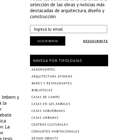
selección de las obras y noticias más
destacadas de arquitectura, diseño y
construcción.
SUSCRIBIRSE
DESUSCRIBITE
NAVEGÁ POR TIPOLOGÍAS
AEROPUERTOS
ARQUITECTURA EFÍMERA
BARES Y RESTAURANTES
BIBLIOTECAS
 Imbern y
CASAS DE CAMPO
á la
CASAS EN LOS ÁRBOLES
r
CASAS SUBURBANAS
debate
CASAS URBANAS
ica
CENTROS CULTURALES
n. La
CONJUNTOS HABITACIONALES
ón
a tesis
DESIGN OBJECTS