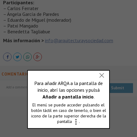
Participantes:
– Carlos Ferrater
– Ángela García de Paredes
– Eduardo de Miguel (moderador)
– Patxi Mangado
– Benedetta Tagliabue
Más información >
info@arquitecturaysociedad.com
COMENTARIOS