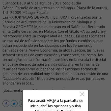
Cuándo: Del 8 al 9 de abril de 2011 todo el día
Dónde: Escuela de Arquitectura de Málaga / Plaza de la Aurora,
1-3, 29009 Málaga, España
Las «X JORNADAS DE ARQUITECTURA», organizadas por la
Escuela de Arquitectura de la Universidad de Málaga y la
Revista GEOMETRIA, se celebrarán en el Salón del Rectorado
en la Calle Cervantes en Málaga. Con el título «Arquitectura y
Metrópolis: entre la complejidad y el caos». En estas jornadas
se tratará de reflexionar sobre los profundos cambios que se
están produciendo en las ciudades con los fenómenos
derivados de la Nueva Economía, la globalización, las nuevas
infraestructuras de comunicación y transporte, así como las
tecnologías de la información: cambios en la escala territorial
en que se desarrolla nuestra vida cotidiana, en la forma de
relacionarnos como ciudadanos, en las mismas formas de
gobierno de una realidad hoy desbordada en la extensión de una
“Ciudad-Metrópolis”. El objetivo principal de estas jornadas es
ahondar en estos…
[documento completo en scalae.net]