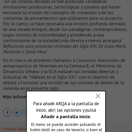
“En las últimas décadas se han producido verdaderas
revoluciones productivas, tecnológicas y sociales que hacen
necesaria la revisión del concepto de «vivienda» y de los
«sistemas de pensamiento» que utilizamos para su proyecto.
Por lo tanto, se hace necesaria una revisión profunda derivada
de una mirada integral, desde los paradigmas contemporáneos,
según criterios de sostenibilidad y atendiendo a una
conformación de la sociedad más diversa y menos jerárquica”.
Reflexiones para proyectar viviendas del Siglo XXI. De Josep María
Montaner y Zaida Muxí
En el marco de próximos llamados a Concursos Nacionales de
anteproyectos de Viviendas en la Comuna 8, el Ministerio de
Desarrollo Urbano y la SCA realizan las Jornadas Abiertas y
Gratuitas de “Hábitat en el Siglo XXI”, con el objetivo de
debatir y formular una revisión de los criterios de diseño de la
vivienda en el presente siglo.
Más información >
http://socearq.org/
COMENTARIOS