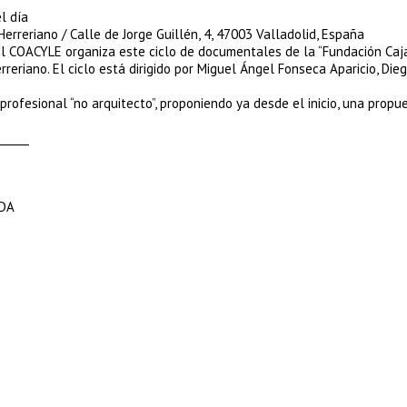
l día
reriano / Calle de Jorge Guillén, 4, 47003 Valladolid, España
el COACYLE organiza este ciclo de documentales de la “Fundación Caj
reriano. El ciclo está dirigido por Miguel Ángel Fonseca Aparicio, Die
ofesional “no arquitecto”, proponiendo ya desde el inicio, una propu
______
EDA