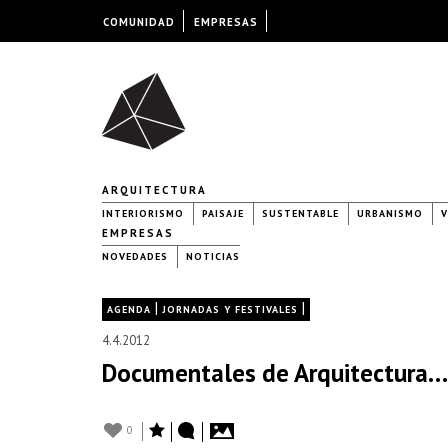
COMUNIDAD
EMPRESAS
ARQUITECTURA
INTERIORISMO
PAISAJE
SUSTENTABLE
URBANISMO
V
EMPRESAS
NOVEDADES
NOTICIAS
|
|
AGENDA
JORNADAS Y FESTIVALES
4.4.2012
Documentales de Arquitectura… H
0