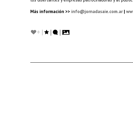
Más información >>
info@jornadasaie.com.ar
|
www
0