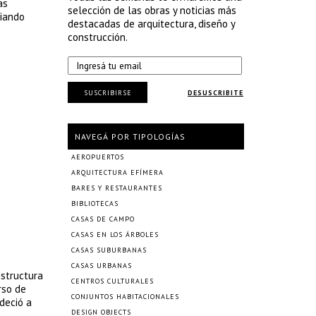
as
selección de las obras y noticias más
biando
destacadas de arquitectura, diseño y
construcción.
SUSCRIBIRSE
DESUSCRIBITE
NAVEGÁ POR TIPOLOGÍAS
AEROPUERTOS
ARQUITECTURA EFÍMERA
BARES Y RESTAURANTES
BIBLIOTECAS
CASAS DE CAMPO
CASAS EN LOS ÁRBOLES
CASAS SUBURBANAS
CASAS URBANAS
estructura
CENTROS CULTURALES
rso de
CONJUNTOS HABITACIONALES
deció a
DESIGN OBJECTS