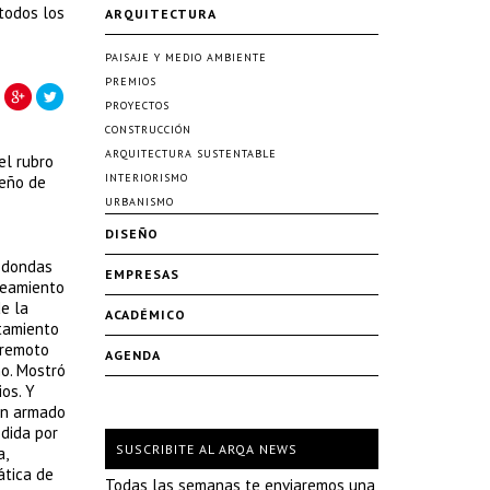
todos los
ARQUITECTURA
PAISAJE Y MEDIO AMBIENTE
PREMIOS
PROYECTOS
CONSTRUCCIÓN
ARQUITECTURA SUSTENTABLE
el rubro
INTERIORISMO
seño de
URBANISMO
DISEÑO
redondas
EMPRESAS
aneamiento
de la
ACADÉMICO
rtamiento
rremoto
AGENDA
ño. Mostró
os. Y
ón armado
edida por
SUSCRIBITE AL ARQA NEWS
a,
ática de
Todas las semanas te enviaremos una