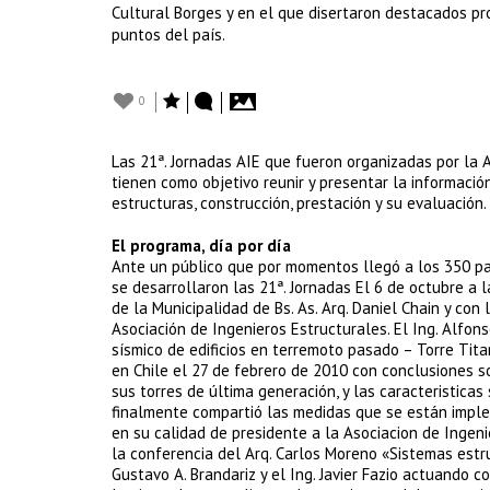
Cultural Borges y en el que disertaron destacados pr
puntos del país.
0
Las 21ª. Jornadas AIE que fueron organizadas por la 
tienen como objetivo reunir y presentar la informaci
estructuras, construcción, prestación y su evaluación.
El programa, día por día
Ante un público que por momentos llegó a los 350 pa
se desarrollaron las 21ª. Jornadas El 6 de octubre a 
de la Municipalidad de Bs. As. Arq. Daniel Chain y con
Asociación de Ingenieros Estructurales. El Ing. Alfon
sísmico de edificios en terremoto pasado – Torre Tit
en Chile el 27 de febrero de 2010 con conclusiones sob
sus torres de última generación, y las caracteristicas
finalmente compartió las medidas que se están impl
en su calidad de presidente a la Asociacion de Ingeni
la conferencia del Arq. Carlos Moreno «Sistemas estruc
Gustavo A. Brandariz y el Ing. Javier Fazio actuando 