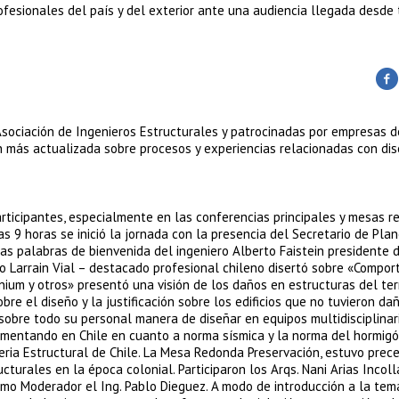
ofesionales del país y del exterior ante una audiencia llegada desde 
Asociación de Ingenieros Estructurales y patrocinadas por empresas d
ón más actualizada sobre procesos y experiencias relacionadas con di
rticipantes, especialmente en las conferencias principales y mesas 
las 9 horas se inició la jornada con la presencia del Secretario de Pl
 las palabras de bienvenida del ingeniero Alberto Faistein presidente 
so Larrain Vial – destacado profesional chileno disertó sobre «Compo
anium y otros» presentó una visión de los daños en estructuras del te
re el diseño y la justificación sobre los edificios que no tuvieron da
 sobre todo su personal manera de diseñar en equipos multidisciplinari
ementando en Chile en cuanto a norma sísmica y la norma del hormig
eria Estructural de Chile. La Mesa Redonda Preservación, estuvo prec
turales en la época colonial. Participaron los Arqs. Nani Arias Incoll
como Moderador el Ing. Pablo Dieguez. A modo de introducción a la tem