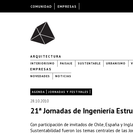
COMUNIDAD
EMPRESAS
ARQUITECTURA
INTERIORISMO
PAISAJE
SUSTENTABLE
URBANISMO
V
EMPRESAS
NOVEDADES
NOTICIAS
|
|
AGENDA
JORNADAS Y FESTIVALES
28.10.2010
21ª Jornadas de Ingeniería Estru
Con participación de invitados de Chile, España y Ingl
Sustentabilidad fueron los temas centrales de las Jor