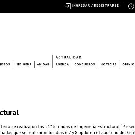
INGRESAR / REGISTRARSE
ACTUALIDAD
IDEOS
INDÍGENA
ANIDAR
AGENDA
CONCURSOS
NOTICIAS
OPINIÓ
ctural
aterra se realizaron las 21ª Jornadas de Ingenieria Estructural. “Preser
nadas que se realizaron los días 6 7 y 8 ppdo. en el auditorio del Cen