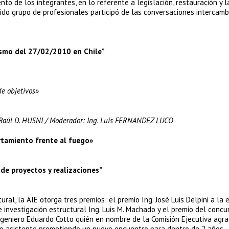
to de los integrantes, en lo referente a legislación, restauración y l
rido grupo de profesionales participó de las conversaciones intercam
sismo del 27/02/2010 en Chile”
de objetivos»
 Raúl D. HUSNI / Moderador: Ing. Luis FERNANDEZ LUCO
rtamiento frente al fuego»
 de proyectos y realizaciones”
ral, la AIE otorga tres premios: el premio Ing. Josè Luis Delpini a la 
e investigación estructural Ing. Luis M. Machado y el premio del concu
ingeniero Eduardo Cotto quién en nombre de la Comisión Ejecutiva agra
ico asistente prometiendo un nuevo encuentro para dentro de 2 años.