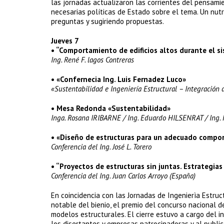
las jornadas actualizaron las corrientes del pensamien
necesarias políticas de Estado sobre el tema. Un nut
preguntas y sugiriendo propuestas.
Jueves 7
• “Comportamiento de edificios altos durante el 
Ing. René F. lagos Contreras
• «Confernecia Ing. Luis Fernadez Luco»
«Sustentabilidad e Ingeniería Estructural – Integración 
• Mesa Redonda «Sustentabilidad»
Inga. Rosana IRIBARNE / Ing. Eduardo HILSENRAT / Ing.
• «Diseño de estructuras para un adecuado compo
Conferencia del Ing. José L. Torero
•
“Proyectos de estructuras sin juntas. Estrategias
Conferencia del Ing. Juan Carlos Arroyo (España)
En coincidencia con las Jornadas de Ingenierìa Estructu
notable del bienio, el premio del concurso nacional d
modelos estructurales. El cierre estuvo a cargo del 
los disertantes y empresas patrocinadoras y al publ