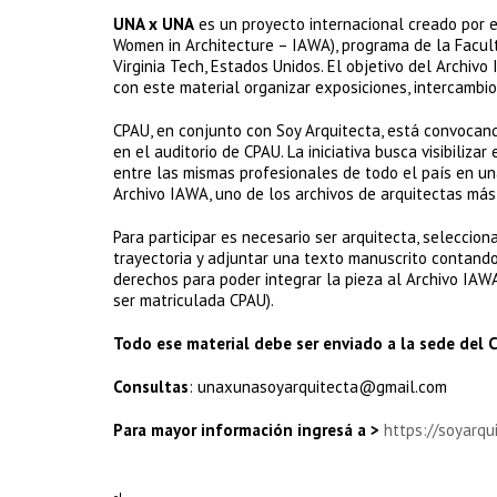
UNA x UNA
es un proyecto internacional creado por e
Women in Architecture – IAWA), programa de la Facult
Virginia Tech, Estados Unidos. El objetivo del Archiv
con este material organizar exposiciones, intercambio
CPAU, en conjunto con Soy Arquitecta, está convocand
en el auditorio de CPAU. La iniciativa busca visibiliza
entre las mismas profesionales de todo el país en una
Archivo IAWA, uno de los archivos de arquitectas má
Para participar es necesario ser arquitecta, seleccion
trayectoria y adjuntar una texto manuscrito contando 
derechos para poder integrar la pieza al Archivo IAWA
ser matriculada CPAU).
Todo ese material debe ser enviado a la sede del 
Consultas
: unaxunasoyarquitecta@gmail.com
Para mayor información ingresá a >
https://soyarq