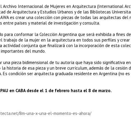
l Archivo Internacional de Mujeres en Arquitectura (International Arc
ad de Arquitectura y Estudios Urbanos y de las Bibliotecas Universita
o IAWA es crear una colección con piezas de todas las arquitectas del
s entre países y material de investigación y consulta.
o para conformar la Colección Argentina que será exhibida a fines d
r el trabajo de la mujer en la arquitectura en todos sus perfiles y crear
 actividad conjunta que finalizará con la incorporación de esta colec
s importantes del mundo.
ar una pieza bidimensional de tu autoría que haya sido significativa en
la historia de esa pieza y un breve currículum, además de la cesión 
. Es condición ser arquitecta graduada residente en Argentina (no es
CPAU en CABA desde el 1 de febrero hasta el 8 de marzo.
uitecta.net/8m-una-x-una-el-momento-es-ahora/