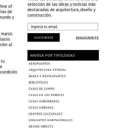
selección de las obras y noticias más
hive of
destacadas de arquitectura, diseño y
rias de
construcción.
 mundo y
e marzo
SUSCRIBIRSE
DESUSCRIBITE
 lazos
ción al
NAVEGÁ POR TIPOLOGÍAS
 tu
AEROPUERTOS
de
ARQUITECTURA EFÍMERA
 condición
BARES Y RESTAURANTES
BIBLIOTECAS
CASAS DE CAMPO
CASAS EN LOS ÁRBOLES
CASAS SUBURBANAS
CASAS URBANAS
CENTROS CULTURALES
CONJUNTOS HABITACIONALES
DESIGN OBJECTS