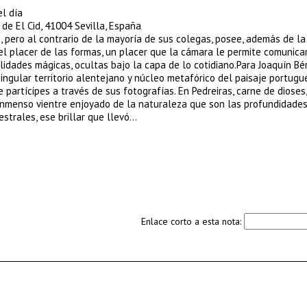
l día
de El Cid, 41004 Sevilla, España
e, pero al contrario de la mayoría de sus colegas, posee, además de la
n el placer de las formas, un placer que la cámara le permite comunicar
dades mágicas, ocultas bajo la capa de lo cotidiano.Para Joaquín Bér
ingular territorio alentejano y núcleo metafórico del paisaje portugu
partícipes a través de sus fotografías. En Pedreiras, carne de dioses,
inmenso vientre enjoyado de la naturaleza que son las profundidades
strales, ese brillar que llevó…
Enlace corto a esta nota: