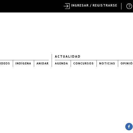
INGRESAR / REGISTRARSE
ACTUALIDAD
IDEOS
INDÍGENA
ANIDAR
AGENDA
CONCURSOS
NOTICIAS
OPINIÓ