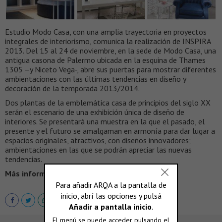
Estudio Modo Casa, con una amplia trayectoria en proyectos
integrales de interiorismo, comunica la realización de INSPIRA
2013. Del 15 al 24 de noviembre, en la sede de Modo Casa, una
antigua casona de Palermo ubicada en la esquina de Thames
1305 –y Niceto Vega-, abre sus puertas para mostrar diferentes
ambientaciones con las últimas tendencias en diseño y
decoración de la temporada 2013/2014.
Dos plantas de la emblemática casa de principios del siglo XX
serán el escenario de una exhibición única de diseño de
interiores. Se presentará una muestra en la que el pasado, el
presente y el futuro se amalgaman en armonía para dar lugar a
espacios originales, atractivos, con diseños innovadores;
ambientaciones en las que se podrán apreciar las nuevas
tendencias.
Más información >
www.inspira2013.com.ar