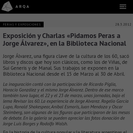
28.3.2012
FERIAS Y EXPOSICIONES
Exposición y Charlas «Pidamos Peras a
Jorge Álvarez», en la Biblioteca Nacional
Jorge Álvarez, una figura clave de la cultura de los 60, sacó
libros y discos que hoy son clásicos, como los de Viñas, de
Sui Generis y de Manal. Sus trabajos se exponen en la
Biblioteca Nacional desde el 15 de Marzo al 30 de Abril.
La inaguración contó con la participación de Ricardo Piglia,
Horacio González y el mismo Jorge Álvarez. Dentro de ese marco
también tuvo lugar, el 22 y el 23 de marzo, unas jornadas, bajo el
lema Revisar los 60. La experiencia de Jorge Alvarez. Rogelio García
Lupo, Ronald Shakespear, Aníbal Esmoris, Juan Mendoza y Oscar
Steimberg, son algunas de las figuras que participaron de las mesas
de debate. En la galería se pueden apreciar las fotos donación de
Jorge Luis Borges y Rodolfo Walsh.
En la historia de la cultura popular y la literatura argentinas el