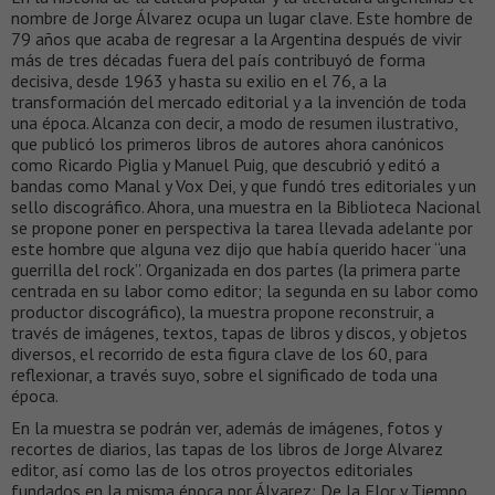
nombre de Jorge Álvarez ocupa un lugar clave. Este hombre de
79 años que acaba de regresar a la Argentina después de vivir
más de tres décadas fuera del país contribuyó de forma
decisiva, desde 1963 y hasta su exilio en el 76, a la
transformación del mercado editorial y a la invención de toda
una época. Alcanza con decir, a modo de resumen ilustrativo,
que publicó los primeros libros de autores ahora canónicos
como Ricardo Piglia y Manuel Puig, que descubrió y editó a
bandas como Manal y Vox Dei, y que fundó tres editoriales y un
sello discográfico. Ahora, una muestra en la Biblioteca Nacional
se propone poner en perspectiva la tarea llevada adelante por
este hombre que alguna vez dijo que había querido hacer “una
guerrilla del rock”. Organizada en dos partes (la primera parte
centrada en su labor como editor; la segunda en su labor como
productor discográfico), la muestra propone reconstruir, a
través de imágenes, textos, tapas de libros y discos, y objetos
diversos, el recorrido de esta figura clave de los 60, para
reflexionar, a través suyo, sobre el significado de toda una
época.
En la muestra se podrán ver, además de imágenes, fotos y
recortes de diarios, las tapas de los libros de Jorge Alvarez
editor, así como las de los otros proyectos editoriales
fundados en la misma época por Álvarez: De la Flor y Tiempo