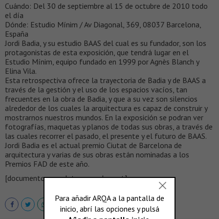
Cuándo: Del 30 de septiembre al 15 de octubre de 2010 todo
el día
Dónde: Estudio Mínim / Av Diagonal, 369, 08037 Barcelona,
España
Jordi Badia, y su estudio BAAS del cual es su fundador, son los
protagonistas de esta exposición, que tendrá lugar en el
Estudio Mínim, equipo fundado en 1999 por Agnès Blanch y
Elina Vila.
Esta retrospectiva ofrece la trayectoria de Badia y de BAAS a
través de la gestión y el uso de los espacios vacíos, tan
frecuentes en la obra de Badia, y que a su vez son silencios
alrededor de los cuales la arquitectura es capaz de construir y
mostrarnos nuestros mundos. En la exposición se podran ver
fotografías, maquetas y planos de todas sus obras, a través de
las cuales recorrer el pasado, el presente y el futuro de BAAS.
Jordi Badia es el actual premio Ciutat de Barcelona de
arquitectura y varias de sus obras están nominadas a los
Premios FAD de este año.
[documento completo en scalae.net]