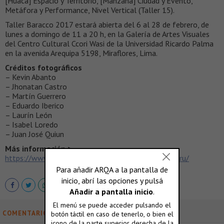
[Huaca] Espacio y Territorio, [Manzana] Ciudad y Evento,
Metáfora y Performance, Nivel Vertical (Taller 15).
Taller Baracco 2017 estará abierta del 6 al 28 de febrero, de
lunes a domingo de 11 a 20 h, en la Galería de Artes Visuales
del Centro Cultural Ccori Wasi de la Universidad Ricardo Palma
en la avenida Arequipa 5198, Miraflores, Lima.
Créditos fotográficos
– Kevin Abanto
– Jhonatan Castro
– Martín Guerrero
– Eduardo Iberico
– Laurín León
– Isabel Loredo
– Juan José Quiun
Más información >
https://www.facebook.com/tallerverticalbaraccoperu/
COMENTARIOS