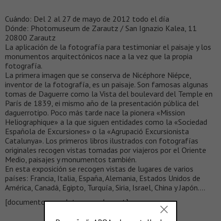
Cuándo: Del 2 al 27 de mayo de 2012 todo el día
Dónde: Photomuseum de Zarautz / San Ignazio Kalea, 11
20800 Zarautz
La aplicación de la fotografía para testimoniar el paisaje y los
monumentos arquitectónicos nace a la vez que la propia
fotografía.
La primera imagen que se conserva de Nicéphore Niépce,
inventor de la fotografía, es un paisaje. Son famosas algunas
tomas de Daguerre como la Vista del boulevard del Temple en
París de 1839, ei mismo año de la presentación pública del
daguerrotipo. Poco más tarde nace la pionera «Mission
Heliographique» a la que siguen entidades como la «Sociedad
Española de Excursiones» o la «Agrupació Excursionista
Catalunya». Los primeros libros ilustrados con fotografías
originales recogen vistas tomadas por viajeros por el Oriente
Medio, paisajes y monumentos también.
En esta exposición se recogen vistas de lugares de varios
países: Francia, Italia, España, Alemania, Estados Unidos de
América, Canadá, Egipto, Turquía, Siria, Israel, China y Japón….
[documento completo en scalae.net]