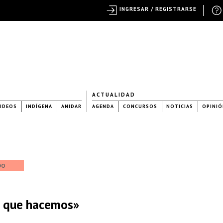
INGRESAR / REGISTRARSE
ACTUALIDAD
IDEOS
INDÍGENA
ANIDAR
AGENDA
CONCURSOS
NOTICIAS
OPINIÓ
DO
as que hacemos»