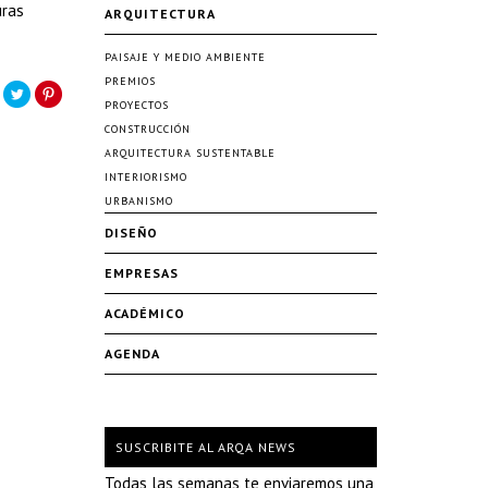
uras
ARQUITECTURA
PAISAJE Y MEDIO AMBIENTE
PREMIOS
PROYECTOS
CONSTRUCCIÓN
ARQUITECTURA SUSTENTABLE
INTERIORISMO
URBANISMO
DISEÑO
EMPRESAS
ACADÉMICO
AGENDA
SUSCRIBITE AL ARQA NEWS
Todas las semanas te enviaremos una