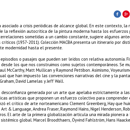
asociado a crisis periódicas de alcance global. En este contexto, la
 la reflexión autocrítica de la pintura moderna hasta los esfuerzos 
errelaciones sometidas a un cambio constante, sugiere algunos ant
 críticos (1957-2011). Colección MACBA presenta un itinerario por dist
te modernidad hasta el presente.
episodios o pasajes que pueden ser leídos con relativa autonomía. Fi
en desde los que nos construimos como sujetos contemporáneos. Se m
, Paul McCarthy, Matt Mullican y Raymond Pettibon. Asimismo, Voyeurism
sual que han impuesto las convenciones narrativas del cine y la panta
Graham, David Lamelas y Jeff Wall.
 la desconfianza generada por un arte que apelaba estrictamente a las
ticas artísticas que proponen un esfuerzo colectivo para comprender
zó el crítico de arte norteamericano Clement Greenberg, Hay que hui
 Art & Language, Andrea Fraser, Raymond Hains, Nigel Henderson, Rob
os. El arte de la primera globalización articula una mirada pionera a 
 sistémico global. Marcel Broodthaers, Öyvind Fahlström, Hans Haacke