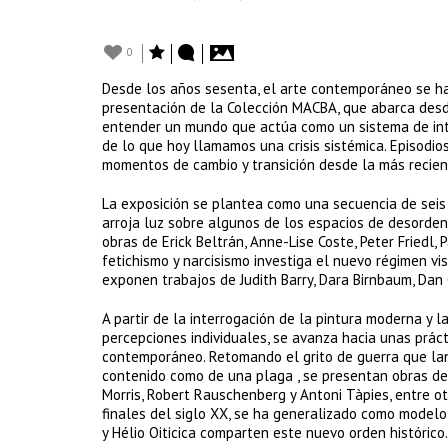
0
Desde los años sesenta, el arte contemporáneo se ha 
presentación de la Colección MACBA, que abarca desde
entender un mundo que actúa como un sistema de int
de lo que hoy llamamos una crisis sistémica. Episodios
momentos de cambio y transición desde la más recien
La exposición se plantea como una secuencia de seis 
arroja luz sobre algunos de los espacios de desord
obras de Erick Beltrán, Anne-Lise Coste, Peter Friedl
fetichismo y narcisismo investiga el nuevo régimen vi
exponen trabajos de Judith Barry, Dara Birnbaum, Dan 
A partir de la interrogación de la pintura moderna y
percepciones individuales, se avanza hacia unas prác
contemporáneo. Retomando el grito de guerra que lan
contenido como de una plaga , se presentan obras de
Morris, Robert Rauschenberg y Antoni Tàpies, entre otr
finales del siglo XX, se ha generalizado como modelo
y Hélio Oiticica comparten este nuevo orden histórico.