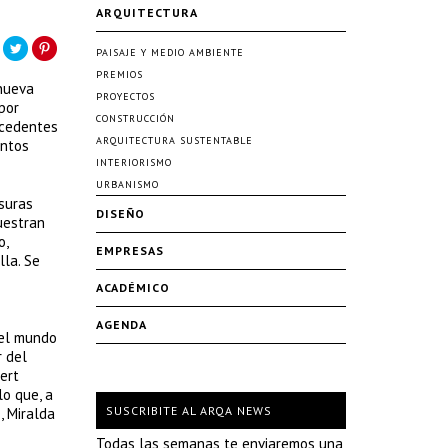
ARQUITECTURA
PAISAJE Y MEDIO AMBIENTE
PREMIOS
 nueva
PROYECTOS
por
CONSTRUCCIÓN
ecedentes
ARQUITECTURA SUSTENTABLE
intos
INTERIORISMO
URBANISMO
suras
DISEÑO
uestran
o,
EMPRESAS
lla. Se
ACADÉMICO
AGENDA
 el mundo
r del
ert
lo que, a
SUSCRIBITE AL ARQA NEWS
, Miralda
Todas las semanas te enviaremos una