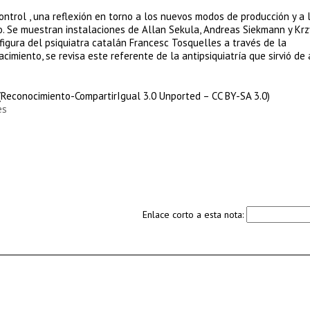
ontrol , una reflexión en torno a los nuevos modos de producción y a 
o. Se muestran instalaciones de Allan Sekula, Andreas Siekmann y Kr
 figura del psiquiatra catalán Francesc Tosquelles a través de la
imiento, se revisa este referente de la antipsiquiatría que sirvió de 
(Reconocimiento-CompartirIgual 3.0 Unported – CC BY-SA 3.0)
es
Enlace corto a esta nota: