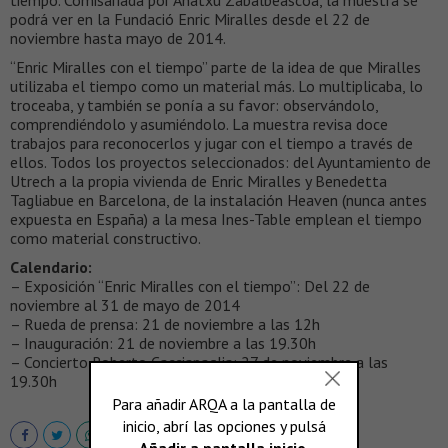
podrá ver en la Fundació Enric Miralles desde el 22 de
noviembre hasta mayo de 2014.
“Enric Miralles con el tiempo” parte de la idea de que Miralles
utilizaba el tiempo como un material más. Lo multiplicaba, lo
troceaba, y también se ponía a su favor: observándolo,
comprendiéndolo y asumiéndolo. La muestra revisa doce
trabajos para reconocerlos y jugar con el tiempo a través de
ellos. Todos los proyectos seleccionados: del Ayuntamiento de
Utrech a la propia vivienda de Enric Miralles y Benedetta
Tagliabue en Barcelona, de la instalación Heaven (nunca antes
expuesta en España) a la mesa Ines-Table emplean el tiempo
como material constructivo.
Calendario:
– Exposición “Enric Miralles con el tiempo”: Del 22 de
noviembre al 31 de mayo de 2014
– Rueda de prensa: 21 de noviembre a las 12h
– Inauguración: 21 de noviembre a las 19.30h
– Concierto Roberto Cacciapaglia: 27 de noviembre a las
19.30h