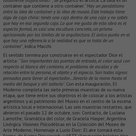
container que contiene a otro container. “
Hay un paralelismo
entre la idea de container y la idea de museo. Este trabajo tiene
algo de caja china: tenés una caja dentro de una caja y no sabés
que hay en esa segunda caja. Lo que me gusta de esta obra es el
aspecto formal, es casi una escultura concreta, un prisma
aprisionado por los límites de la arquitectura. El único punto en el
que hay una referencia a la realidad es que se trata de un
container
”, indica Macchi.
El sentido termina por construirse en el espectador Dice el
artista: “
Son importantes las puertas de entrada, el color azul con
respecto al blanco del contexto, el problema de escalas y de
relación entre la persona, el objeto y el espacio. Son todos signos
pensados para llevar al espectador…llevarlo de la mano hasta el
medio del bosque y ahí soltarlo
”. Con esta inauguración, El
Moderno completa las siete primeras muestras de su nueva
etapa, que tiene entre sus objetivos el de colocar a los artistas
argentinos y al patrimonio del Museo en el centro de la escena
artística local e internacional. Las seis muestras restantes, que
abrieron el pasado 12 de octubre, son: Contacto, de Luciana
Lamothe; Gramática del color, de Graciela Hasper; Argentina
Lisérgica. Visiones Psicodélicas en la Colección del Museo de
Arte Moderno; Homenaje a Lucio Dorr; El aire tomará esta
forma, de Karina Peisajovich; y ABTE (Agrupación boletos tipo