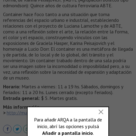
edmondson): Quince años de cultura ferroviaria ABTE.
Container hace foco tanto a una situación que toma
referencias del espacio urbano e industrial, estableciendo
relaciones con el proyecto de Luciana Lamothe y de ABTE,
como a una reflexión sobre el arte, la relación entre la forma,
el color y el espacio, construyendo vínculos con las
exposiciones de Graciela Hasper, Karina Peisajovich y el
homenaje a Lucio Dorr. El container es una metáfora de llegada
y de partida, de lo local y de lo global, del tránsito y el
movimiento. Un container trabado dentro de una sala podría
ser una imagen sobre la incomodidad o imposibilidad pero, a su
vez, una reflexión sobre la necesidad de expansión y adaptación
de un museo.
Horario:
Martes a viernes: 11 a 19 hs. Sábados, domingos y
feriados: 11 a 20 hs. Lunes cerrado (excepto feriados).
Entrada general:
$ 5. Martes gratis.
Más información
>
http://museos.buenosaires.gob.ar/mam.htm