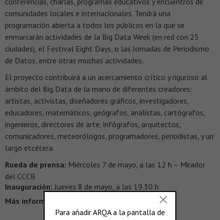
conferencias, charlas, programas educativos y encuentros de
comunidades locales e internacionales. Tendrá una
programación abierta a todos los públicos en la que se
enmarcarán actividades de la Big Data Week (en red con 25
ciudades), el Festival Eight Days, o las Jornadas de Periodismo
de Datos, entre otras muchas actividades.
El proyecto contribuirá a un acercamiento crítico y riguroso al
ámbito del Big Data de la mano de diferentes creadores:
artistas, activistas, diseñadores gráficos, investigadores,
educadores, matemáticos, geógrafos, analistas, cartógrafos,
ingenieros, directores de arte, infógrafos, arquitectos,
comunicadores, meteorólogos, programadores, periodistas, y un
largo etcétera.
Rueda de prensa:
Miércoles 7 de mayo, a las 12 h – Mirador
del CCCB
Inauguración:
Jueves 8 de mayo, a las 19.30 h
Más información >
www.bigbangdata.com