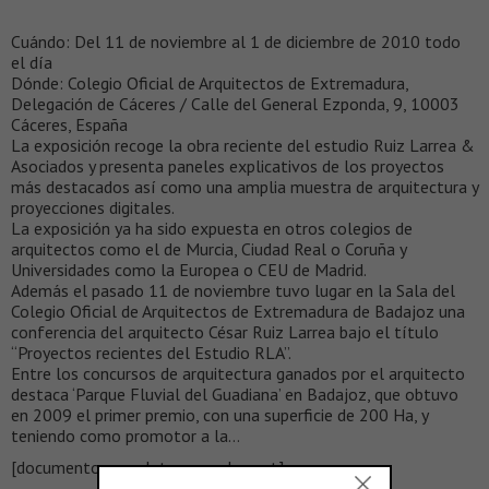
Cuándo: Del 11 de noviembre al 1 de diciembre de 2010 todo
el día
Dónde: Colegio Oficial de Arquitectos de Extremadura,
Delegación de Cáceres / Calle del General Ezponda, 9, 10003
Cáceres, España
La exposición recoge la obra reciente del estudio Ruiz Larrea &
Asociados y presenta paneles explicativos de los proyectos
más destacados así como una amplia muestra de arquitectura y
proyecciones digitales.
La exposición ya ha sido expuesta en otros colegios de
arquitectos como el de Murcia, Ciudad Real o Coruña y
Universidades como la Europea o CEU de Madrid.
Además el pasado 11 de noviembre tuvo lugar en la Sala del
Colegio Oficial de Arquitectos de Extremadura de Badajoz una
conferencia del arquitecto César Ruiz Larrea bajo el título
“Proyectos recientes del Estudio RLA”.
Entre los concursos de arquitectura ganados por el arquitecto
destaca ‘Parque Fluvial del Guadiana’ en Badajoz, que obtuvo
en 2009 el primer premio, con una superficie de 200 Ha, y
teniendo como promotor a la…
[documento completo en scalae.net]