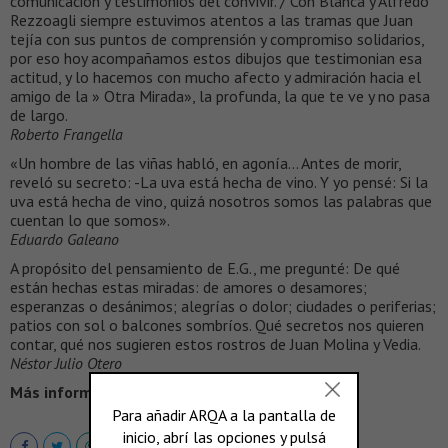
comunicación y testimonios del convivir. / Con Blanca y Alfredo
Rezzoagli siempre estuvimos atentos a las tramas que Juan
tejía con sus puntos de comprensión y compromiso solidarios,
por eso hoy acompañamos estos dibujos que testimonian esa
actitud, y lo hacemos con mucho afecto y admiración hacia el
amigo de la » Otra Mirada», la profunda, la que te ve y no pasa
de largo.
Roberto Frangella
«Un hombre de las viñas habló, en agonía… Antes de morir,
reveló su secreto: -La uva está hecha de vino. Y yo pensé: Si la
uva está hecha de vino, quizá nosotros somos las palabras que
cuentan lo que somos».
Eduardo Galeano
A propósito del pensamiento de E.G., me pregunté: De qué
están hechas estas miradas: de amores o desamores;
esperanzas o desánimos; alegrías o dolor; ciudades o periferias;
patios con sol o balcones sombríos. Qué secretos nos quieren
contar, qué nos sugieren estos rostros de Juan Molina y Vedia.
Néstor Julio Otero
Más información >
http://cpau.org/