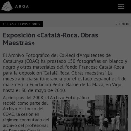
2.3.2010
FERIAS Y EXPOSICIONES
Exposición «Català-Roca. Obras
Maestras»
El Archivo Fotográfico del Col·legi d'Arquitectes de
Catalunya (COAC) ha prestado 150 fotografías en blanco y
negro y otros materiales del fondo Francesc Català-Roca
para la exposición "Català-Roca. Obras maestras". La
muestra inicia su itinerancia por el estado español el 4 de
marzo en la Fundación Pedro Barrié de la Maza, en Vigo,
hasta el 30 de mayo de 2010.
A principios del 2008, el Archivo Fotográfico
recibió, como parte
del
Archivo Histórico del
COAC, la cesión en
régimen conmutado del
archivo del profesional
de Francesc Català-