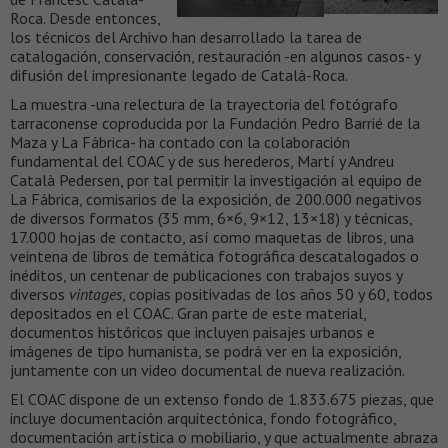
Roca. Desde entonces,
los técnicos del Archivo han desarrollado la tarea de
catalogación, conservación, restauración -en algunos casos- y
difusión del impresionante legado de Català-Roca.
La muestra -una relectura de la trayectoria del fotógrafo
tarraconense coproducida por la Fundación Pedro Barrié de la
Maza y La Fábrica- ha contado con la colaboración
fundamental del COAC y de sus herederos, Martí y Andreu
Català Pedersen, por tal permitir la investigación al equipo de
La Fábrica, comisarios de la exposición, de 200.000 negativos
de diversos formatos (35 mm, 6×6, 9×12, 13×18) y técnicas,
17.000 hojas de contacto, así como maquetas de libros, una
veintena de libros de temática fotográfica descatalogados o
inéditos, un centenar de publicaciones con trabajos suyos y
diversos
vintages
, copias positivadas de los años 50 y 60, todos
depositados en el COAC. Gran parte de este material,
documentos históricos que incluyen paisajes urbanos e
imágenes de tipo humanista, se podrá ver en la exposición,
juntamente con un video documental de nueva realización.
El COAC dispone de un extenso fondo de 1.833.675 piezas, que
incluye documentación arquitectónica, fondo fotográfico,
documentación artística o mobiliario, y que actualmente abraza