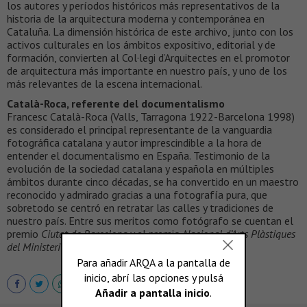
los autores y períodos históricos más representativos de la
historia de la arquitectura moderna y contemporánea en
Cataluña. La dimensión histórica de este archivo, junto con los
activos culturales en los ámbitos expositivo, editorial y de
formación, convierten al Col·legi d’Arquitectes en el promotor
de arquitectura más importante en nuestro país, y uno de los
más relevantes de la escena internacional.
Català-Roca, referente del documentalismo
Francesc Català-Roca (Valls, Tarragona 1922-Barcelona 1998)
es considerado el principal representante de la vanguardia
fotográfica catalana y autor imprescindible a la hora de
entender el documentalismo en España. Testimonio de la
evolución de la sociedad catalana y española en múltiples
ámbitos durante cinco décadas, se ha convertido en un maestro
reconocido y admirado gracias a una fotografía pura, que
sobretodo se centró en retratar las calles y tradiciones de
nuestro país. Entre sus meritos como fotógrafo se cuentan el
premio
Ciutat de Barcelona
y el premio
Nacional d’Arts Plàstiques
del Ministeri de Cultura,
en el 1983.