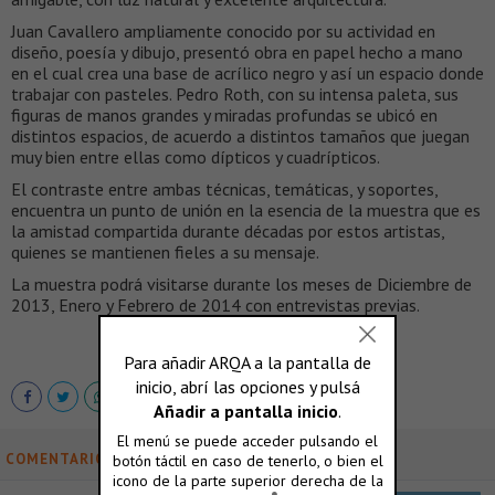
Juan Cavallero ampliamente conocido por su actividad en
diseño, poesía y dibujo, presentó obra en papel hecho a mano
en el cual crea una base de acrílico negro y así un espacio donde
trabajar con pasteles. Pedro Roth, con su intensa paleta, sus
figuras de manos grandes y miradas profundas se ubicó en
distintos espacios, de acuerdo a distintos tamaños que juegan
muy bien entre ellas como dípticos y cuadrípticos.
El contraste entre ambas técnicas, temáticas, y soportes,
encuentra un punto de unión en la esencia de la muestra que es
la amistad compartida durante décadas por estos artistas,
quienes se mantienen fieles a su mensaje.
La muestra podrá visitarse durante los meses de Diciembre de
2013, Enero y Febrero de 2014 con entrevistas previas.
COMENTARIOS