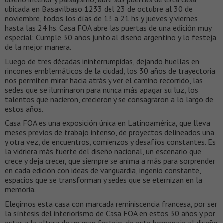
ubicada en Basavilbaso 1233 del 23 de octubre al 30 de
noviembre, todos los días de 13 a 21 hs y jueves y viernes
hasta las 24 hs. Casa FOA abre las puertas de una edición muy
especial: Cumple 30 años junto al diseño argentino y lo festeja
de la mejor manera.
Luego de tres décadas ininterrumpidas, dejando huellas en
rincones emblemáticos de la ciudad, los 30 años de trayectoria
nos permiten mirar hacia atrás y ver el camino recorrido, las
sedes que se iluminaron para nunca más apagar su luz, los
talentos que nacieron, crecieron y se consagraron a lo largo de
estos años.
Casa FOA es una exposición única en Latinoamérica, que lleva
meses previos de trabajo intenso, de proyectos delineados una
y otra vez, de encuentros, comienzos y desafíos constantes. Es
la vidriera más fuerte del diseño nacional, un escenario que
crece y deja crecer, que siempre se anima a más para sorprender
en cada edición con ideas de vanguardia, ingenio constante,
espacios que se transforman y sedes que se eternizan en la
memoria.
Elegimos esta casa con marcada reminiscencia francesa, por ser
la síntesis del interiorismo de Casa FOA en estos 30 años y por
estar a la altura de un gran festejo, de este homenaje al diseño