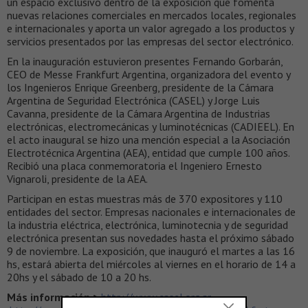
un espacio exclusivo dentro de la exposición que fomenta
nuevas relaciones comerciales en mercados locales, regionales
e internacionales y aporta un valor agregado a los productos y
servicios presentados por las empresas del sector electrónico.
En la inauguración estuvieron presentes Fernando Gorbarán,
CEO de Messe Frankfurt Argentina, organizadora del evento y
los Ingenieros Enrique Greenberg, presidente de la Cámara
Argentina de Seguridad Electrónica (CASEL) y Jorge Luis
Cavanna, presidente de la Cámara Argentina de Industrias
electrónicas, electromecánicas y luminotécnicas (CADIEEL). En
el acto inaugural se hizo una mención especial a la Asociación
Electrotécnica Argentina (AEA), entidad que cumple 100 años.
Recibió una placa conmemoratoria el Ingeniero Ernesto
Vignaroli, presidente de la AEA.
Participan en estas muestras más de 370 expositores y 110
entidades del sector. Empresas nacionales e internacionales de
la industria eléctrica, electrónica, luminotecnia y de seguridad
electrónica presentan sus novedades hasta el próximo sábado
9 de noviembre. La exposición, que inauguró el martes a las 16
hs, estará abierta del miércoles al viernes en el horario de 14 a
20hs y el sábado de 10 a 20 hs.
Más información >
http://www.casel.org.ar
–