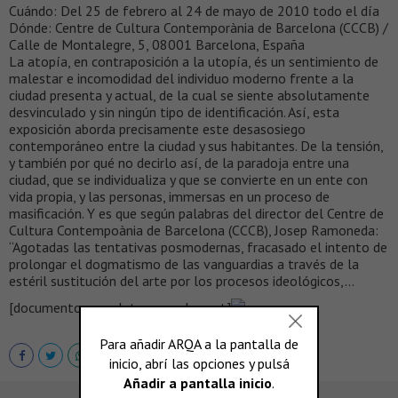
Cuándo: Del 25 de febrero al 24 de mayo de 2010 todo el día
Dónde: Centre de Cultura Contemporània de Barcelona (CCCB) /
Calle de Montalegre, 5, 08001 Barcelona, España
La atopía, en contraposición a la utopía, és un sentimiento de
malestar e incomodidad del individuo moderno frente a la
ciudad presenta y actual, de la cual se siente absolutamente
desvinculado y sin ningún tipo de identificación. Así, esta
exposición aborda precisamente este desasosiego
contemporáneo entre la ciudad y sus habitantes. De la tensión,
y también por qué no decirlo así, de la paradoja entre una
ciudad, que se individualiza y que se convierte en un ente con
vida propia, y las personas, immersas en un proceso de
masificación. Y es que según palabras del director del Centre de
Cultura Contempoània de Barcelona (CCCB), Josep Ramoneda:
“Agotadas las tentativas posmodernas, fracasado el intento de
prolongar el dogmatismo de las vanguardias a través de la
estéril sustitución del arte por los procesos ideológicos,…
[documento completo en scalae.net]