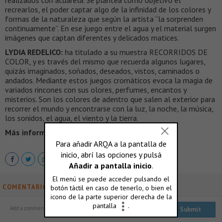
realizados con acuarela. Se plantea como objetivo el
recrearlos, el poder captar algo de la infinidad de los colores y
formas de la naturaleza que según la artista “la sorprenden
continuamente”. En ese juego entre el agua y el material surgen
imágenes que captan diferentes y delicados matices.
LYDIA REDELICO:
ha titulado a su muestra RECORRIDOS DE
COLOR, y es través del mismo que recuerda algunos lugares,
quizás imaginados, soñados, deseados, vistos, caminados o
andados. Mediante estos juegos cromáticos evoca la magia de
variados rincones con sus olores, perfumes, encantos y
misterios. Son los colores de adentro que salen al exterior para
recorrer el mundo y encontrarse con la luz, la noche, la música,
los sonidos, el agua, el viento y la tierra.
Más información >
www.socearq.org
COMENTARIOS