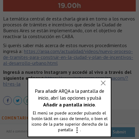
La temática central de esta charla girará en torno a los nuevos
procesos de trámites e incentivos que desde la Ciudad de
Buenos Aires se están implementando, con el objetivo de
reactivar la construcción en CABA.
Si querés saber más acerca de estos nuevos procedimientos
ingresá a:
https://arqa.com/actualidad/videos/nuevo-proceso-
de-tramites-para-construir-en-la-ciudad-y-plan-de-incentivos-
al-desarrollo-urbano.html
Ingresá a nuestro Instagram y accedé al vivo a través del
siguiente enlace >
https://www.instagram.com/arqacom/?
hl=es-la
COMENTARIOS