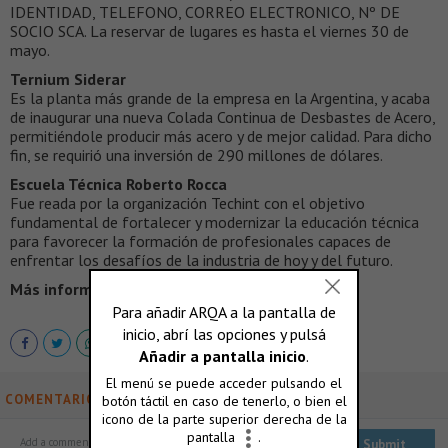
IDENTIDAD, TELEFONO, CORREO ELECTRONICO, Nº DE
SOCIO SCA. La reservar de lugares es hasta el viernes 30 de
mayo.
Ternium Siderar
Es la planta más grande de la empresa en la Argentina, y acaba
de inaugurar una nueva Colada Continua de Desbastes de Acero,
permitiéndole producir más acero y de mejor calidad. Para dicho
fin, se requirió una inversión de 290 millones de dólares.
Escuela Técnica Roberto Rocca
Fue reada por la organización Techint con el objetivo
fundamental de fortalecer y modernizar la educación técnica
para favorecer la formación de profesionales capaces de
enfrentar los desafíos de la industria de hoy y del futuro.
Más información >
www.socearq.org
COMENTARIOS