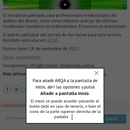
El encuentro pensado para profesionales e industriales del
ámbito del diseño, tiene como objetivo acercar las últimas
tendencias mundiales en indumentaria. El evento es arancelado.
Si querés participar del sorteo de dos becas para este evento
inscribite solo una vez
AQUÍ
.
Sorteo lunes 18 de noviembre de 2013.
Bases y condiciones
Inscripciones: info@visiones-tendencias.com.ar
Más información >
www.visiones-tendencias.com.ar
COMENTARIOS