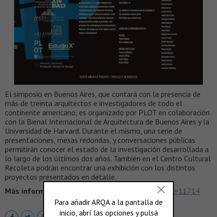
El simposio en Buenos Aires, que contará con la presencia de
más de treinta arquitectos e investigadores de todo el
continente americano, es organizado por PLOT en colaboración
con la Bienal Internacional de Arquitectura de Buenos Aires y la
Universidad de Harvard. Durante el mismo, una serie de
presentaciones, mesas redondas, y conversaciones públicas
permitirán conocer el estado de la investigación desarrollada a
lo largo de los últimos dos años. También en el Centro Cultural
Recoleta podrán encontrar una exhibición con los distintos
proyectos presentados en detalle.
Más información >
http://www.revistaplot.com/?p=11714