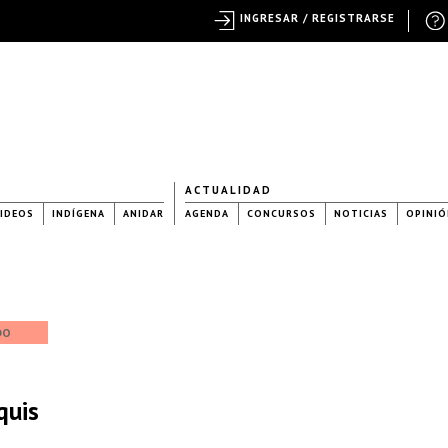
INGRESAR / REGISTRARSE
ACTUALIDAD
IDEOS
INDÍGENA
ANIDAR
AGENDA
CONCURSOS
NOTICIAS
OPINIÓ
DO
quis