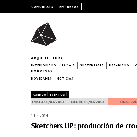
COMUNIDAD
EMPRESAS
ARQUITECTURA
INTERIORISMO
PAISAJE
SUSTENTABLE
URBANISMO
V
EMPRESAS
NOVEDADES
NOTICIAS
|
|
AGENDA
EVENTOS
INICIO 11/04/2014
CIERRE 11/04/2014
FINALIZA
11.4.2014
Sketchers UP: producción de cro