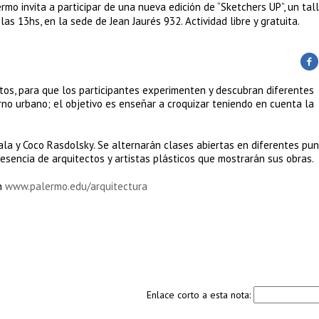
rmo invita a participar de una nueva edición de “Sketchers UP”, un tal
as 13hs, en la sede de Jean Jaurés 932. Actividad libre y gratuita.
tos, para que los participantes experimenten y descubran diferentes
rno urbano; el objetivo es enseñar a croquizar teniendo en cuenta la
yala y Coco Rasdolsky. Se alternarán clases abiertas en diferentes pun
resencia de arquitectos y artistas plásticos que mostrarán sus obras.
en
www.palermo.edu/arquitectura
Enlace corto a esta nota: