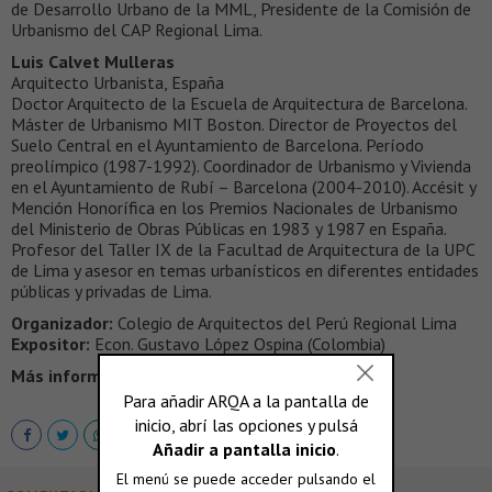
de Desarrollo Urbano de la MML, Presidente de la Comisión de
Urbanismo del CAP Regional Lima.
Luis Calvet Mulleras
Arquitecto Urbanista, España
Doctor Arquitecto de la Escuela de Arquitectura de Barcelona.
Máster de Urbanismo MIT Boston. Director de Proyectos del
Suelo Central en el Ayuntamiento de Barcelona. Período
preolímpico (1987-1992). Coordinador de Urbanismo y Vivienda
en el Ayuntamiento de Rubí – Barcelona (2004-2010). Accésit y
Mención Honorífica en los Premios Nacionales de Urbanismo
del Ministerio de Obras Públicas en 1983 y 1987 en España.
Profesor del Taller IX de la Facultad de Arquitectura de la UPC
de Lima y asesor en temas urbanísticos en diferentes entidades
públicas y privadas de Lima.
Organizador:
Colegio de Arquitectos del Perú Regional Lima
Expositor:
Econ. Gustavo López Ospina (Colombia)
Más información >
www.caplima.pe