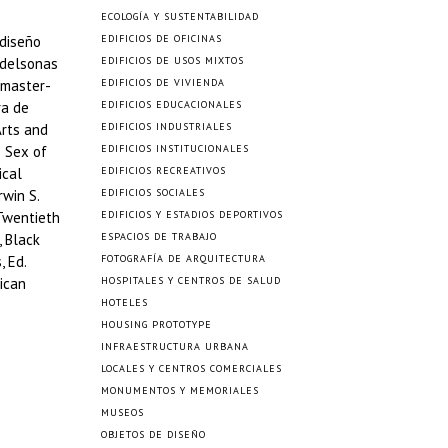
ECOLOGÍA Y SUSTENTABILIDAD
 diseño
EDIFICIOS DE OFICINAS
ndelsonas
EDIFICIOS DE USOS MIXTOS
 master-
EDIFICIOS DE VIVIENDA
ra de
EDIFICIOS EDUCACIONALES
Arts and
EDIFICIOS INDUSTRIALES
e Sex of
EDIFICIOS INSTITUCIONALES
ical
EDIFICIOS RECREATIVOS
rwin S.
EDIFICIOS SOCIALES
 Twentieth
EDIFICIOS Y ESTADIOS DEPORTIVOS
, Black
ESPACIOS DE TRABAJO
, Ed.
FOTOGRAFÍA DE ARQUITECTURA
rican
HOSPITALES Y CENTROS DE SALUD
HOTELES
HOUSING PROTOTYPE
INFRAESTRUCTURA URBANA
LOCALES Y CENTROS COMERCIALES
MONUMENTOS Y MEMORIALES
MUSEOS
OBJETOS DE DISEÑO