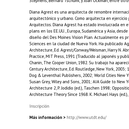
Stephens, Bernard Tschumi, y Joan Ockman, entre otro
Diana Agrest es una arquitecta de renombre internacio
arquitectónico y urbano. Como arquitecta en ejercici
Arquitectos. Diana Agrest ha estado involucrada en e
plans en los EE.UU., Europa, Sudamérica y Asia, desde
diseño del Des Moines Vision Plan. Actualmente es p
Sciences en la ciudad de Nueva York. Ha publicado Ag
Architecture, Ed. Agrest/Conway/Weisman, Harry N. Abr
Practice, MIT Press, 1991 (Traducido al japonés y publ
Chanin, The Cooper Union, 1982. Su trabajo ha aparec
Century Architecture, Ed. Routledge, New York, 2003; 10
Dog & Leventhal Publishers, 2002; World Cities New Yor
Susan Grey, Wiley and Sons, 2001; AIA Guide to New Yor
Architecture 2, P. Jodidio (ed.), Taschen 1998; Oppositi
Architecture Theory Since 1968. K. Michael Hays (ed.),
Inscripción
Más información >
http://www.utdt.edu/