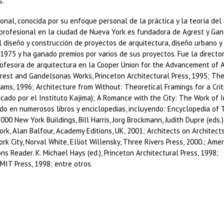
s.
nal, conocida por su enfoque personal de la práctica y la teoría del
o profesional en la ciudad de Nueva York es fundadora de Agrest y Ga
l diseño y construcción de proyectos de arquitectura, diseño urbano y
 1975 y ha ganado premios por varios de sus proyectos. Fue la directo
rofesora de arquitectura en la Cooper Union for the Advancement of 
rest and Gandelsonas Works, Princeton Architectural Press, 1995; Th
ams, 1996; Architecture from Without: Theoretical Framings for a Crit
icado por el Instituto Kajima); A Romance with the City: The Work of I
ido en numerosos libros y enciclopedias, incluyendo: Encyclopedia of
00 New York Buildings, Bill Harris, Jorg Brockmann, Judith Dupre (eds.)
k, Alan Balfour, Academy Editions, UK, 2001; Architects on Architects
k City, Norval White, Elliot Willensky, Three Rivers Press, 2000.; Ame
ons Reader. K. Michael Hays (ed.), Princeton Architectural Press, 1998;
 MIT Press, 1998; entre otros.