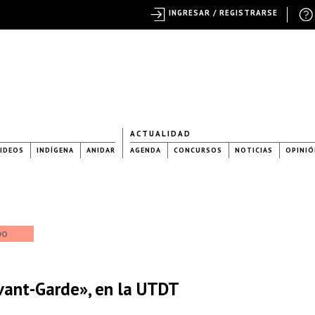
INGRESAR / REGISTRARSE
ACTUALIDAD
IDEOS
INDÍGENA
ANIDAR
AGENDA
CONCURSOS
NOTICIAS
OPINIÓ
DO
vant-Garde», en la UTDT