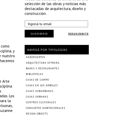
selección de las obras y noticias más
destacadas de arquitectura, diseño y
construcción.
SUSCRIBIRSE
DESUSCRIBITE
e como
NAVEGÁ POR TIPOLOGÍAS
iplina, y
r nuestro
AEROPUERTOS
e hacemos
ARQUITECTURA EFÍMERA
BARES Y RESTAURANTES
BIBLIOTECAS
CASAS DE CAMPO
e Arte
sciplina
CASAS EN LOS ÁRBOLES
s
CASAS SUBURBANAS
adas. Los
CASAS URBANAS
para la
CENTROS CULTURALES
elsonas,
CONJUNTOS HABITACIONALES
 Suzanne
DESIGN OBJECTS