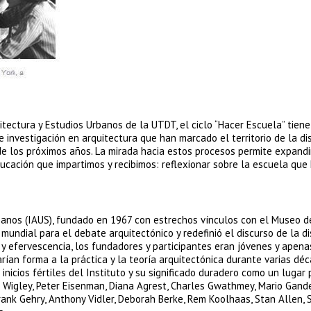
tectura y Estudios Urbanos de la UTDT, el ciclo “Hacer Escuela” tien
 investigación en arquitectura que han marcado el territorio de la disc
de los próximos años. La mirada hacia estos procesos permite expandi
ucación que impartimos y recibimos: reflexionar sobre la escuela qu
rbanos (IAUS), fundado en 1967 con estrechos vínculos con el Museo d
undial para el debate arquitectónico y redefinió el discurso de la di
 y efervescencia, los fundadores y participantes eran jóvenes y apena
ían forma a la práctica y la teoría arquitectónica durante varias déc
icios fértiles del Instituto y su significado duradero como un lugar 
 Wigley, Peter Eisenman, Diana Agrest, Charles Gwathmey, Mario Gand
rank Gehry, Anthony Vidler, Deborah Berke, Rem Koolhaas, Stan Allen,