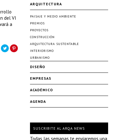
ARQUITECTURA
rrollo
PAISAJE Y MEDIO AMBIENTE
ón del VI
vará a
PREMIOS
PROYECTOS
CONSTRUCCIÓN
ARQUITECTURA SUSTENTABLE
INTERIORISMO
URBANISMO
DISEÑO
EMPRESAS
ACADÉMICO
AGENDA
SUSCRIBITE AL ARQA NEWS
Todas las semanas te enviaremos una