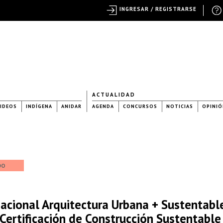
INGRESAR / REGISTRARSE
ACTUALIDAD
IDEOS
INDÍGENA
ANIDAR
AGENDA
CONCURSOS
NOTICIAS
OPINIÓ
DO
nacional Arquitectura Urbana + Sustentabl
ertificación de Construcción Sustentable