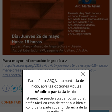
Para mayor información ingresá a >
http://socearq.org/2022/05/06/jueves-26-de-mayo-18-horas-
marq-presentacion-libro-entrevista-a-lorenzo-a-l-gigli-
arquitecto/
COMENTARIOS