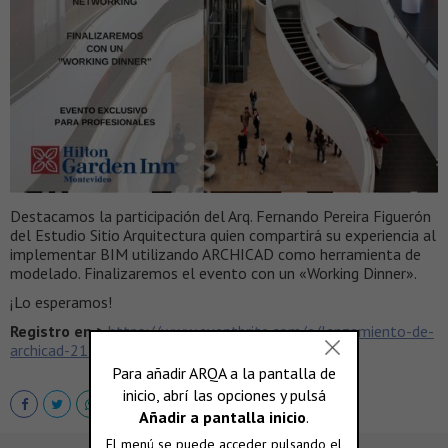
Destacamos la participación del Arq. Fernando Pereira Figuerón
del Estudio Sitio Arquitectura quien compartirá su experiencia al
implementar BIM utilizando ARCHICAD como herramienta de
modelado. Finalizaremos el evento con un «Working Dinner».
¡Lo esperamos!
Registro en >
https://www.eventbrite.com/e/lanzamiento-de-
archicad-21-tickets-35754726349