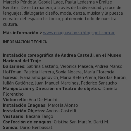
Marcelo Péndola, Gabriel Lage, Paula Ledesma y Emilse
Benítez. De esta manera, a través de la diversidad y cruce de
lenguajes, dialogarán diseño, moda, danza, música y la puesta
en valor del espacio histórico, patrimonio todo de nuestra
cultura.
Más información >
www.enaguasdanza.blogspot.com.ar
INFORMACIÓN TÉCNICA
Instalación coreográfica de Andrea Castelli, en el Museo
Nacional del Traje
Bailarines:
Sabrina Castaño, Verónica Maseda, Andrea Manso
Hoffman, Patricia Herrera, Sonia Nocera, María Florencia
Garesio, Ivana Smoljanovich, María Belén Arena, Nicolás Baroni,
Julián Gutiérrez, Juan Manuel Martínez, Federico Santucho
Manipulación y Dirección en Teatro de objetos:
Daniela
Florentino
Violoncello:
Ana De Marchi
Instalación Enaguas:
Marcela Alonso
Instalación Objetos:
Andrea Castelli
Vestuario:
Bacana Tango
Confección de enaguas:
Cristina San Martín, Barti M.
Sonido:
Darío Benbassat