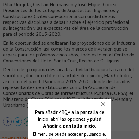
Pilar Urrejola, Cristian Hermansen y José Miguel Correa,
Presidentes de los Colegios de Arquitectos, Ingenieros y
Constructores Civiles convocan a la comunidad de sus
respectivas disciplinas a debatir sobre el ejercicio profesional,
su integración y las expectativas del área de la construcción
para el período 2015-2020.
En la oportunidad se analizarán las proyecciones de la Industria
de la Construcción, así como los marcos de inversión que se
espera para los próximos cinco años, todo esto en el Centro de
Convenciones del Hotel Santa Cruz, Región de O’Higgins.
Dentro del programa destaca la actividad inaugural a cargo del
sociólogo, doctor en filosofía y líder de opinión, Max Colodro,
así como el panel “Panorama 2015-2020” donde destacados
representantes de instituciones como la Asociación de
Concesionarios de Obras de Infraestructura Pública (COPSA), el
Ministerio de Obras Públicas (MOP), el Ministerio de Vivienda y
Urbanismo (MINVU) analizarán el escenario futuro.